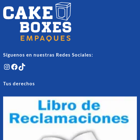
en
la
página
de
producto
Síguenos en nuestras Redes Sociales:
Instagram
Facebook
TikTok
Tus derechos