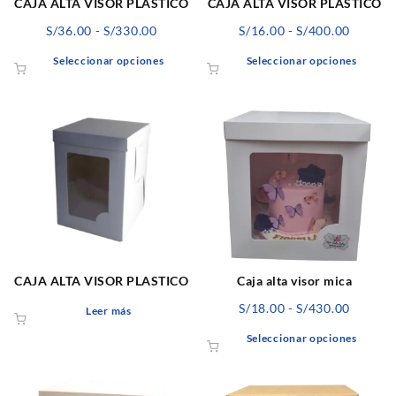
página
págin
CAJA ALTA VISOR PLASTICO
CAJA ALTA VISOR PLASTICO
de
de
Rango
Rango
S/
36.00
-
S/
330.00
S/
16.00
-
S/
400.00
producto
produ
de
de
Este
Este
Seleccionar opciones
Seleccionar opciones
precios:
precios
producto
produ
desde
desde
tiene
tiene
S/36.00
S/16.00
múltiples
múlti
hasta
hasta
variantes.
varian
S/330.00
S/400.0
Las
Las
opciones
opcio
se
se
pueden
pued
elegir
elegir
en
en
la
la
página
págin
CAJA ALTA VISOR PLASTICO
Caja alta visor mica
de
de
Rango
S/
18.00
-
S/
430.00
Leer más
producto
produ
de
Este
Seleccionar opciones
precios
produ
desde
tiene
S/18.00
múlti