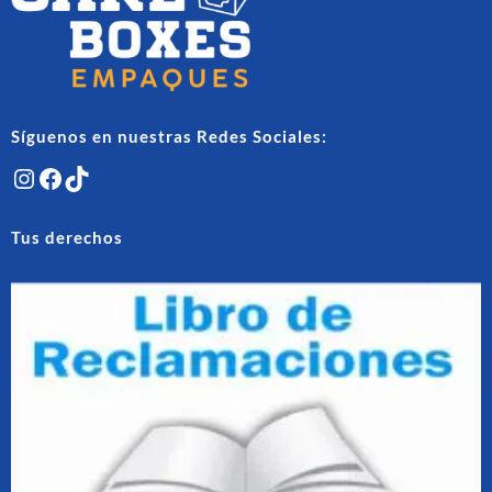
en
en
la
la
página
págin
de
de
producto
produ
Síguenos en nuestras Redes Sociales:
Instagram
Facebook
TikTok
Tus derechos