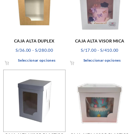
CAJA ALTA DUPLEX
CAJA ALTA VISOR MICA
Rango
Rango
S/
36.00
-
S/
280.00
S/
17.00
-
S/
410.00
de
de
Este
Este
Seleccionar opciones
Seleccionar opciones
precios:
precios
producto
produ
desde
desde
tiene
tiene
S/36.00
S/17.00
múltiples
múlti
hasta
hasta
variantes.
varian
S/280.00
S/410.0
Las
Las
opciones
opcio
se
se
pueden
pued
elegir
elegir
en
en
la
la