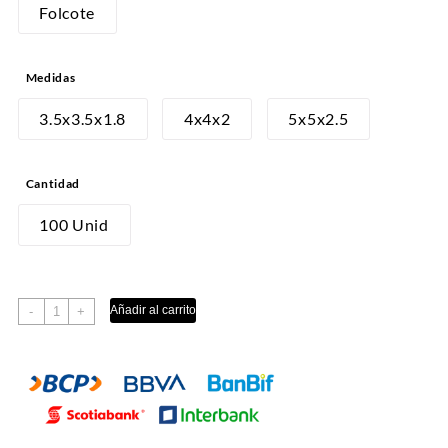
desde
Folcote
S/7.00
hasta
Medidas
S/9.00
3.5x3.5x1.8
4x4x2
5x5x2.5
Cantidad
100 Unid
SEPARADOR
Añadir al carrito
-
+
BOCADITOS
cantidad