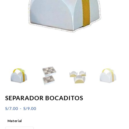
SEPARADOR BOCADITOS
Rango
S/
7.00
-
S/
9.00
de
Material
precios: