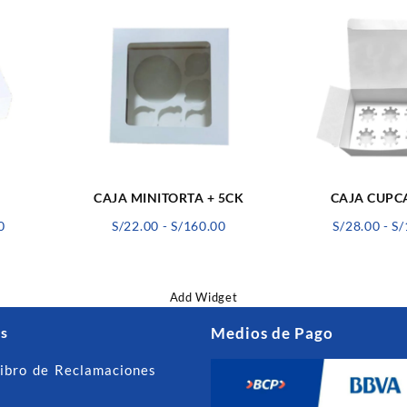
CAJA MINITORTA + 5CK
CAJA CUPC
Rango
Rango
0
S/
22.00
-
S/
160.00
S/
28.00
-
S/
de
de
precios:
precios:
desde
desde
Add Widget
S/30.00
S/22.00
hasta
hasta
s
Medios de Pago
S/120.00
S/160.00
ibro de Reclamaciones