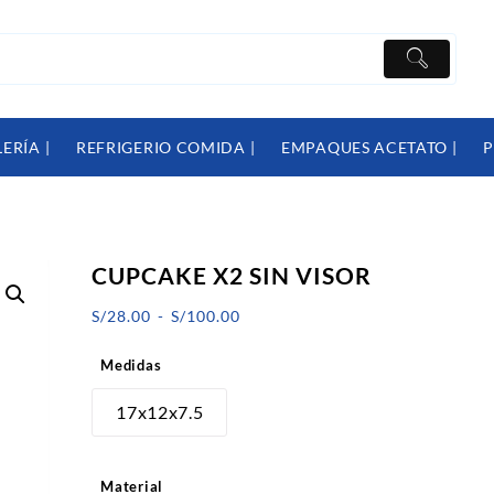
ERÍA |
REFRIGERIO COMIDA |
EMPAQUES ACETATO |
P
CUPCAKE X2 SIN VISOR
Rango
S/
28.00
-
S/
100.00
de
Medidas
precios:
desde
17x12x7.5
S/28.00
hasta
Material
S/100.00