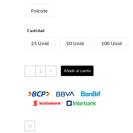
Folcote
Cantidad
25 Unid
50 Unid
100 Unid
CUPCAKE
-
Añadir al carrito
+
X2
SIN
VISOR
cantidad