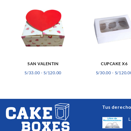
SAN VALENTIN
CUPCAKE X6
Rango
S/
33.00
-
S/
120.00
S/
30.00
-
S/
120.0
de
precios:
desde
S/33.00
hasta
Tus derecho
S/120.00
L