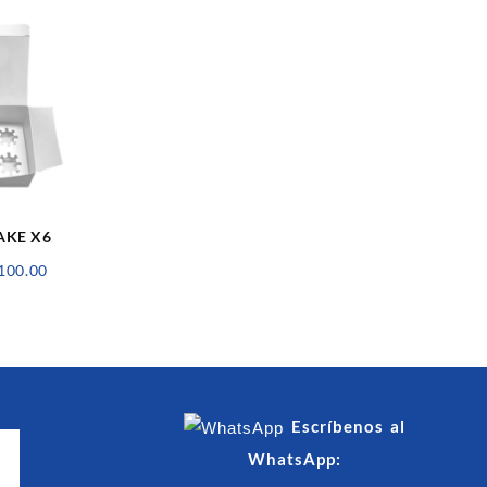
AKE X6
Rango
100.00
de
precios:
desde
S/28.00
hasta
S/100.00
Escríbenos al
WhatsApp: