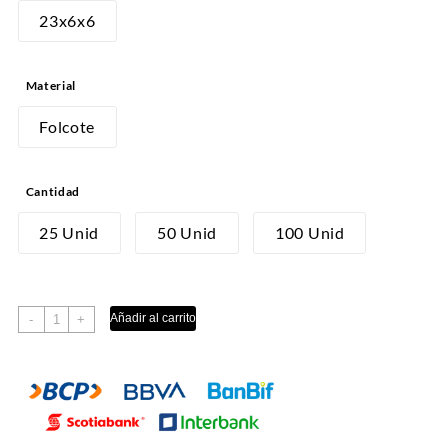
desde
23x6x6
S/18.00
hasta
Material
S/60.00
Folcote
Cantidad
25 Unid
50 Unid
100 Unid
MINI
Añadir al carrito
-
+
CUPCAKE
X4
cantidad