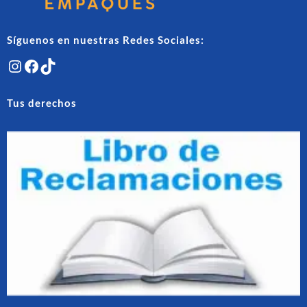
de
de
producto
produ
Síguenos en nuestras Redes Sociales:
Instagram
Facebook
TikTok
Tus derechos