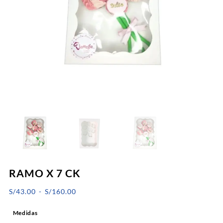
RAMO X 7 CK
Rango
S/
43.00
-
S/
160.00
de
Medidas
precios: