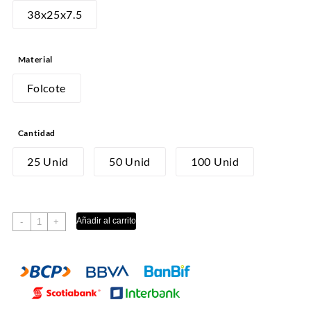
desde
38x25x7.5
S/43.00
hasta
Material
S/160.00
Folcote
Cantidad
25 Unid
50 Unid
100 Unid
RAMO
Añadir al carrito
-
+
X
7
CK
cantidad