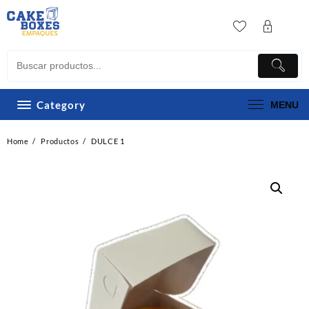
Skip
to
content
Category
MENU
Home
Productos
DULCE 1