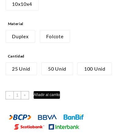
desde
10x10x4
S/10.00
hasta
Material
S/30.00
Duplex
Folcote
Cantidad
25 Unid
50 Unid
100 Unid
DULCE
Añadir al carrito
-
+
1
cantidad