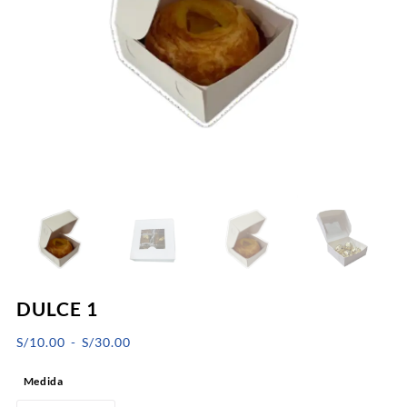
DULCE 1
Rango
S/
10.00
-
S/
30.00
de
Medida
precios: