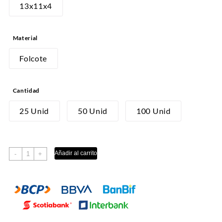
desde
13x11x4
S/11.00
hasta
Material
S/35.00
Folcote
Cantidad
25 Unid
50 Unid
100 Unid
DULCES
Añadir al carrito
-
+
2
cantidad