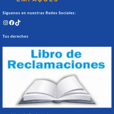
produ
producto
Síguenos en nuestras Redes Sociales:
Instagram
Facebook
TikTok
Tus derechos