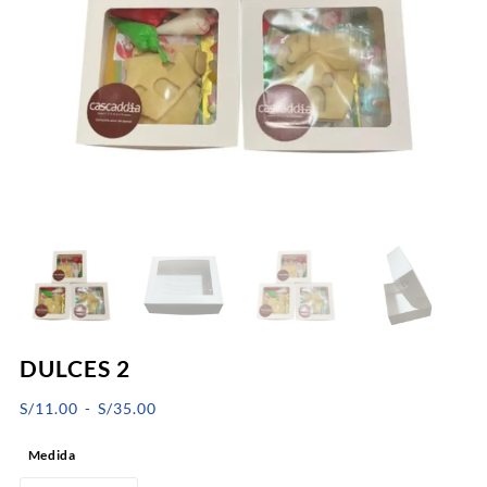
DULCES 2
Rango
S/
11.00
-
S/
35.00
de
Medida
precios: