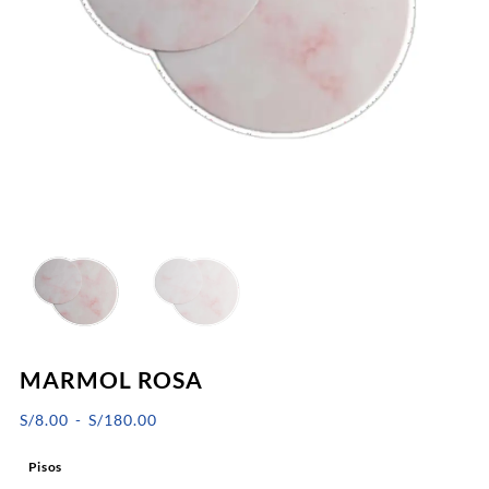
MARMOL ROSA
Rango
S/
8.00
-
S/
180.00
de
Pisos
precios: