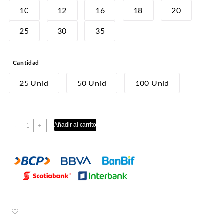
desde
10
12
16
18
20
S/8.00
25
30
35
hasta
S/180.00
Cantidad
25 Unid
50 Unid
100 Unid
MARMOL
Añadir al carrito
-
+
ROSA
cantidad