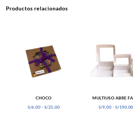
Productos relacionados
CHOCO
MULTIUSO ABRE FA
Rango
S/
6.00
-
S/
25.00
S/
9.00
-
S/
190.0
de
precios:
desde
S/6.00