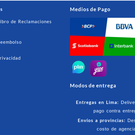
hasta
hasta
s
Medios de Pago
S/190.00
S/70.00
ibro de Reclamaciones
Reembolso
privacidad
Modos de entrega
Entregas en Lima:
Delive
pago contra entre
Envíos a provincias:
Des
costo de agenci