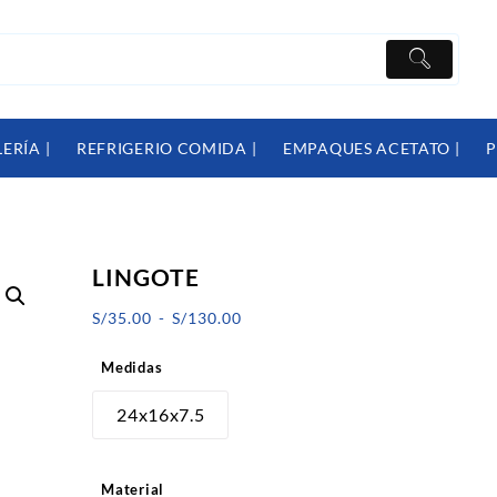
ERÍA |
REFRIGERIO COMIDA |
EMPAQUES ACETATO |
P
LINGOTE
Rango
S/
35.00
-
S/
130.00
de
Medidas
precios:
desde
24x16x7.5
S/35.00
hasta
Material
S/130.00