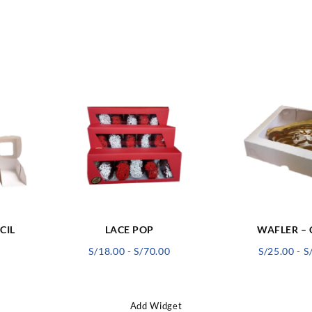
WAFLER – 
CIL
LACE POP
Rango
Rango
S/
25.00
-
S
0
S/
18.00
-
S/
70.00
de
de
precios:
precios:
desde
desde
Add Widget
S/9.00
S/18.00