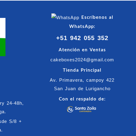
hasta
S/90.00
Escríbenos al
WhatsApp:
+51 942 055 352
Atención en Ventas
cakeboxes2024@gmail.com
Tienda Principal
Av. Primavera, campoy 422
San Juan de Lurigancho
Con el respaldo de:
ry 24-48h,
ga.
de S/8 +
a.