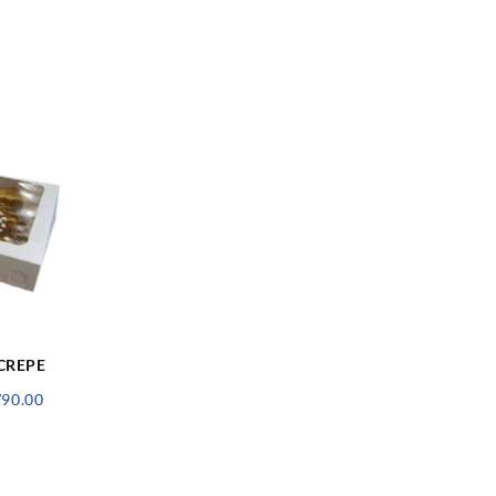
CREPE
Rango
/
90.00
de
precios:
desde
S/25.00