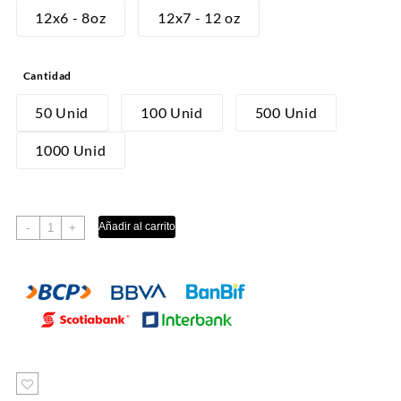
desde
12x6 - 8oz
12x7 - 12 oz
S/14.00
hasta
Cantidad
S/220.00
50 Unid
100 Unid
500 Unid
1000 Unid
FAJILLA
Añadir al carrito
-
+
PARA
CAFE
cantidad