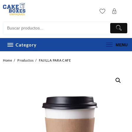
Skip
to
content
Category
MENU
Home
Productos
FAJILLA PARA CAFE