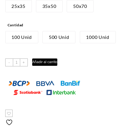
desde
25x35
35x50
50x70
S/10.00
hasta
Cantidad
S/240.00
100 Unid
500 Unid
1000 Unid
PAPEL
Añadir al carrito
-
+
MANTECA
SIN
DISEÑO
cantidad