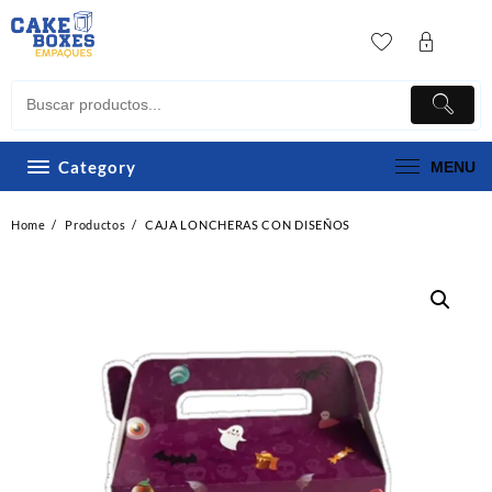
Skip
to
content
Category
MENU
Home
Productos
CAJA LONCHERAS CON DISEÑOS