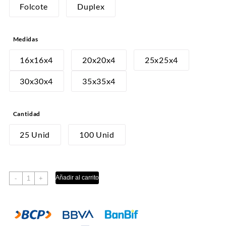
desde
Folcote
Duplex
S/18.00
hasta
Medidas
S/110.00
16x16x4
20x20x4
25x25x4
30x30x4
35x35x4
Cantidad
25 Unid
100 Unid
CAJA
Añadir al carrito
-
+
BOCADITO
CUADRADA
cantidad