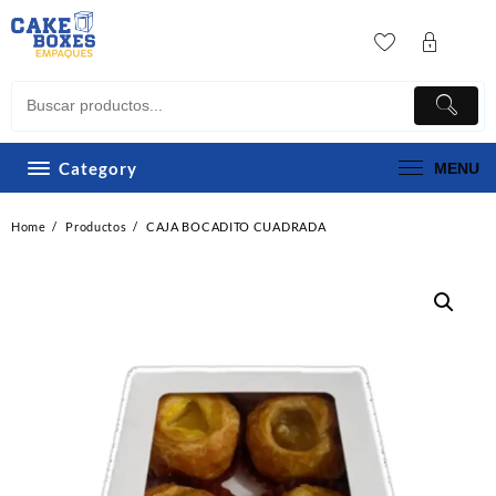
Skip
to
content
Category
MENU
Home
Productos
CAJA BOCADITO CUADRADA