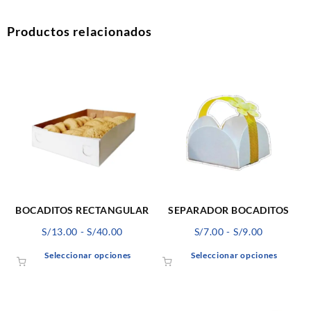
Productos relacionados
BOCADITOS RECTANGULAR
SEPARADOR BOCADITOS
Rango
Rango
S/
13.00
-
S/
40.00
S/
7.00
-
S/
9.00
de
de
Este
Este
Seleccionar opciones
Seleccionar opciones
precios:
precios:
producto
produ
desde
desde
tiene
tiene
S/13.00
S/7.00
múltiples
múltip
hasta
hasta
variantes.
varian