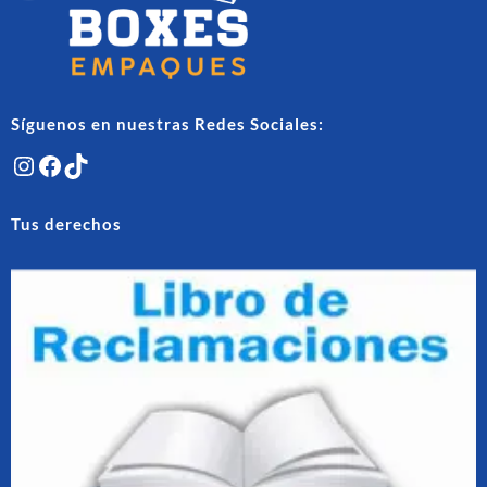
la
la
página
págin
de
de
producto
produ
Síguenos en nuestras Redes Sociales:
Instagram
Facebook
TikTok
Tus derechos