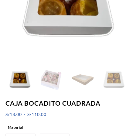
CAJA BOCADITO CUADRADA
Rango
S/
18.00
-
S/
110.00
de
Material
precios: