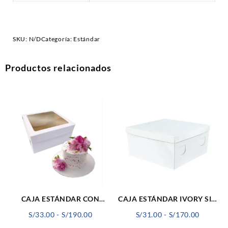
SKU:
N/D
Categoría:
Estándar
Productos relacionados
CAJA ESTÁNDAR CON
CAJA ESTÁNDAR IVORY SIN
VISOR
VISOR
Rango
Rango
S/
33.00
-
S/
190.00
S/
31.00
-
S/
170.00
de
de