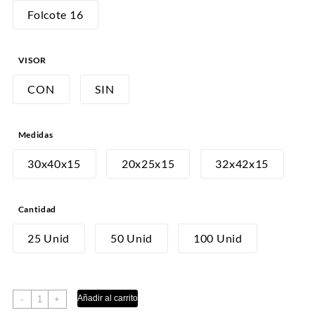
desde
Folcote 16
S/39.00
hasta
VISOR
S/230.00
CON
SIN
Medidas
30x40x15
20x25x15
32x42x15
Cantidad
25 Unid
50 Unid
100 Unid
CAJA
Añadir al carrito
-
+
ESTÁNDAR