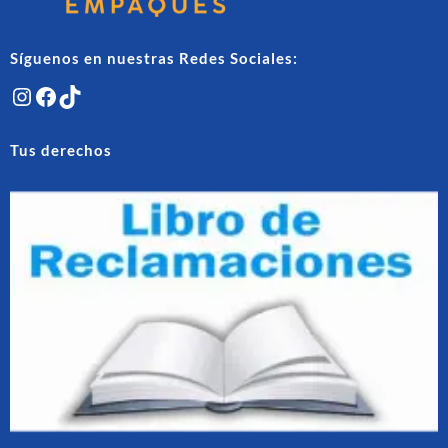
de
de
producto
produ
Síguenos en nuestras Redes Sociales:
Instagram
Facebook
TikTok
Tus derechos