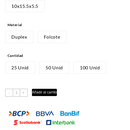
desde
10x15.5x5.5
S/15.00
hasta
Material
S/55.00
Duplex
Folcote
Cantidad
25 Unid
50 Unid
100 Unid
TURRON
Añadir al carrito
-
+
DOÑA
PEPA
cantidad