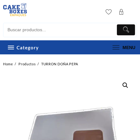
Skip
to
content
Category
MENU
Home
Productos
TURRON DOÑA PEPA