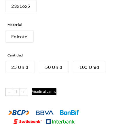
desde
23x16x5
S/25.00
hasta
Material
S/90.00
Folcote
Cantidad
25 Unid
50 Unid
100 Unid
TURRON
Añadir al carrito
-
+
GRANDE
cantidad