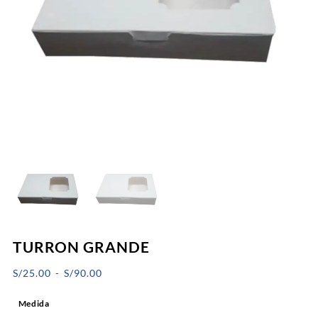
TURRON GRANDE
Rango
S/
25.00
-
S/
90.00
de
Medida
precios: