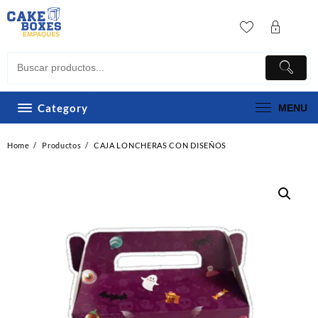
Skip
to
content
Category
MENU
Home
Productos
CAJA LONCHERAS CON DISEÑOS