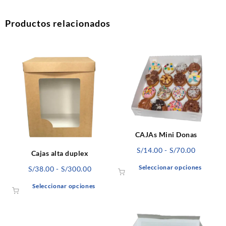
Productos relacionados
CAJAs Mini Donas
Rango
S/
14.00
-
S/
70.00
Cajas alta duplex
de
Este
Seleccionar opciones
Rango
S/
38.00
-
S/
300.00
precios:
produ
de
desde
Este
Seleccionar opciones
tiene
precios:
S/14.00
producto
múltip
desde
hasta
tiene
varian
S/38.00
S/70.00
múltiples
Las
hasta