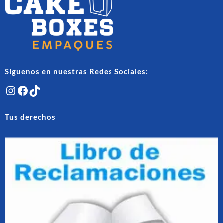
elegir
la
en
página
la
de
págin
producto
de
produ
Síguenos en nuestras Redes Sociales:
Instagram
Facebook
TikTok
Tus derechos