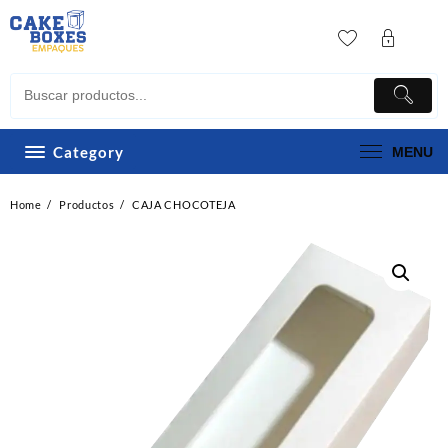
Skip
to
content
Category
MENU
Home
Productos
CAJA CHOCOTEJA