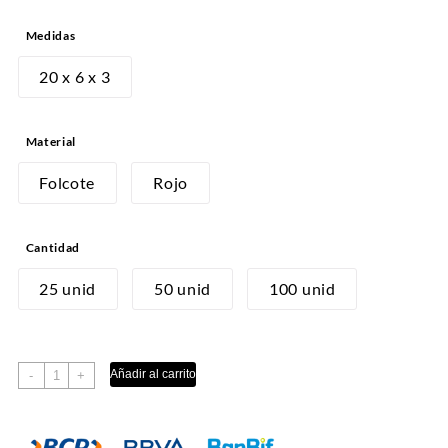
de
Medidas
precios:
desde
20 x 6 x 3
S/11.00
hasta
Material
S/35.00
Folcote
Rojo
Cantidad
25 unid
50 unid
100 unid
CAJA
Añadir al carrito
-
+
CHOCOTEJA
cantidad