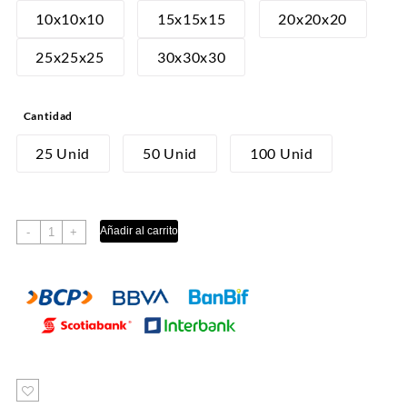
desde
10x10x10
15x15x15
20x20x20
S/28.00
25x25x25
30x30x30
hasta
S/390.00
Cantidad
25 Unid
50 Unid
100 Unid
CAJA
Añadir al carrito
-
+
CUBO
cantidad