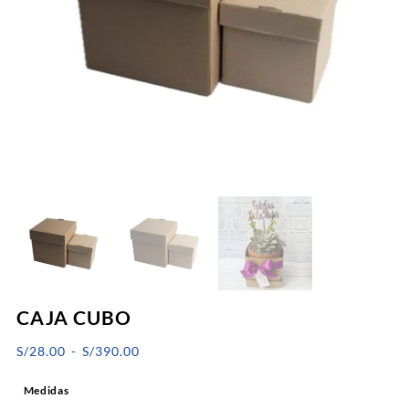
CAJA CUBO
Rango
S/
28.00
-
S/
390.00
de
Medidas
precios: