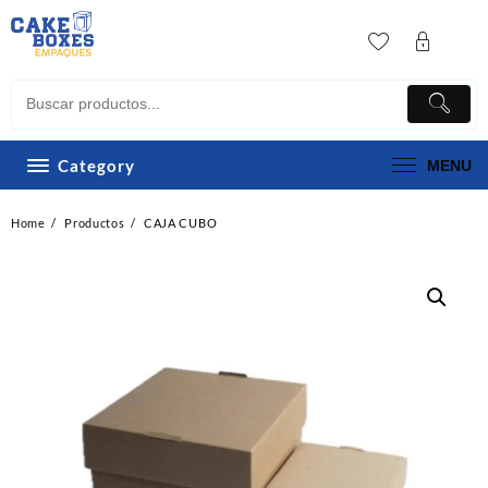
Skip
to
content
Category
MENU
Home
Productos
CAJA CUBO