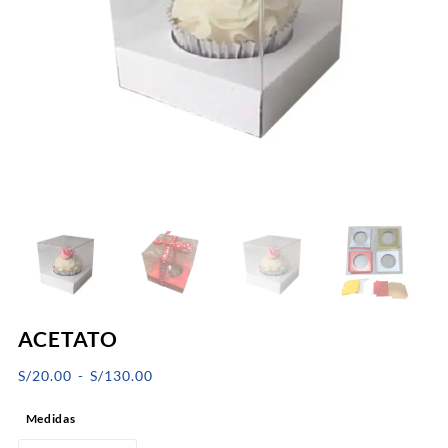
ACETATO
Rango
S/
20.00
-
S/
130.00
de
Medidas
precios: