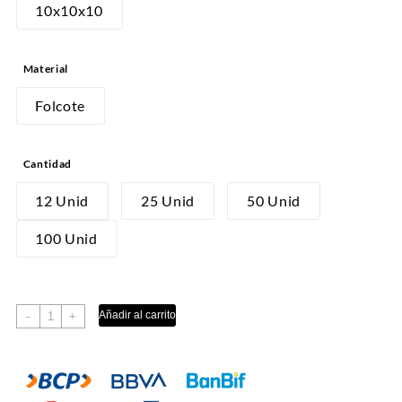
desde
10x10x10
S/20.00
hasta
Material
S/130.00
Folcote
Cantidad
12 Unid
25 Unid
50 Unid
100 Unid
ACETATO
Añadir al carrito
-
+
cantidad