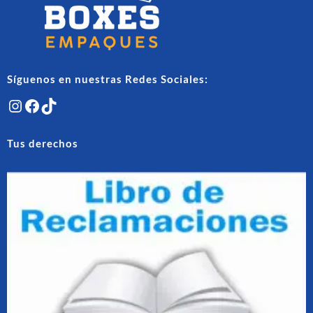
la
la
página
págin
de
de
producto
produ
Síguenos en nuestras Redes Sociales:
Instagram
Facebook
TikTok
Tus derechos