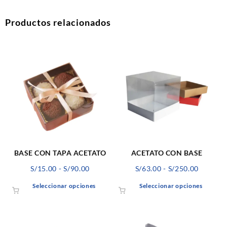
Productos relacionados
BASE CON TAPA ACETATO
ACETATO CON BASE
Rango
Rango
S/
15.00
-
S/
90.00
S/
63.00
-
S/
250.00
de
de
Este
Este
Seleccionar opciones
Seleccionar opciones
precios:
precios:
producto
produ
desde
desde
tiene
tiene
S/15.00
S/63.00
múltiples
múltip
hasta
hasta
variantes.
varian