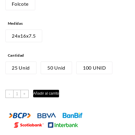
desde
Folcote
S/28.00
hasta
Medidas
S/100.00
24x16x7.5
Cantidad
25 Unid
50 Unid
100 UNID
CAJA
Añadir al carrito
-
+
CUPCAKE
X6
cantidad