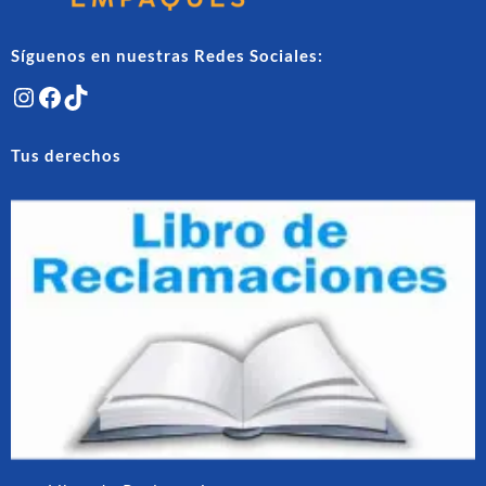
producto
produ
Síguenos en nuestras Redes Sociales:
Instagram
Facebook
TikTok
Tus derechos