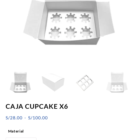
CAJA CUPCAKE X6
Rango
S/
28.00
-
S/
100.00
de
Material
precios: