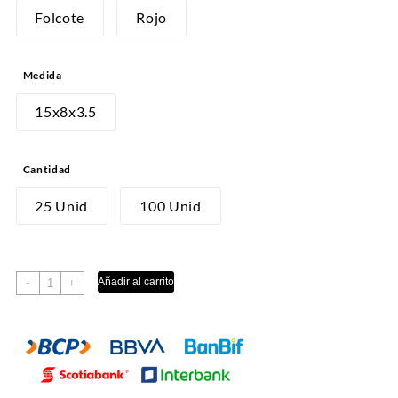
desde
Folcote
Rojo
S/10.00
hasta
Medida
S/40.00
15x8x3.5
Cantidad
25 Unid
100 Unid
TRUFA
Añadir al carrito
-
+
cantidad