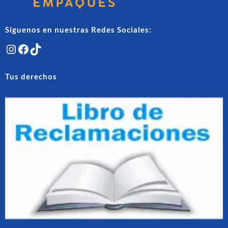
de
de
producto
produ
Síguenos en nuestras Redes Sociales:
Instagram
Facebook
TikTok
Tus derechos