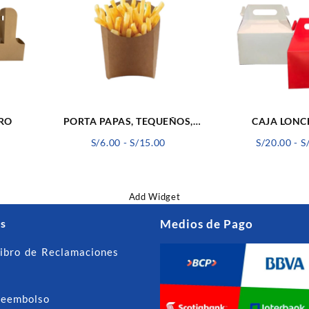
CAJA LONC
RO
PORTA PAPAS, TEQUEÑOS,
CHURROS
Rango
Rango
S/
20.00
-
S
0
S/
6.00
-
S/
15.00
de
de
precios:
precios:
desde
desde
Add Widget
S/24.00
S/6.00
hasta
hasta
s
Medios de Pago
S/95.00
S/15.00
ibro de Reclamaciones
Reembolso