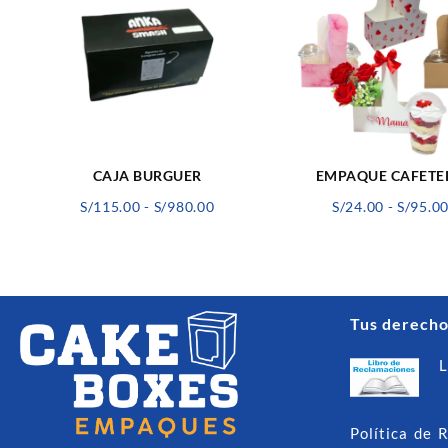
CAJA BURGUER
EMPAQUE CAFETE
Rango
S/
115.00
-
S/
980.00
S/
24.00
-
S/
95.0
de
precios:
desde
S/115.00
hasta
Tus derecho
S/980.00
L
Política de 