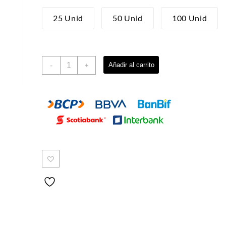
25 Unid
50 Unid
100 Unid
CONO
-
Añadir al carrito
+
CREPE
cantidad