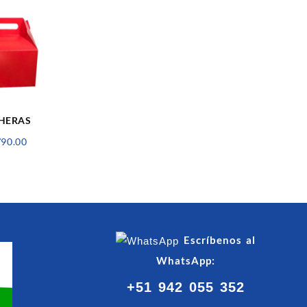
HERAS
Rango
/
90.00
de
precios:
desde
S/20.00
hasta
S/90.00
Escríbenos al
WhatsApp:
+51 942 055 352