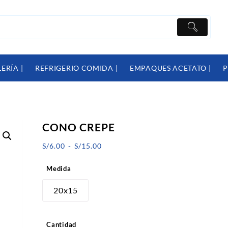
ERÍA |
REFRIGERIO COMIDA |
EMPAQUES ACETATO |
P
CONO CREPE
Rango
S/
6.00
-
S/
15.00
de
Medida
precios:
desde
20x15
S/6.00
hasta
Cantidad
S/15.00