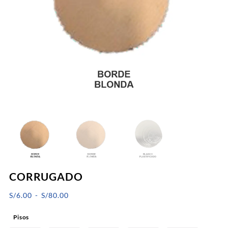
CORRUGADO
Rango
S/
6.00
-
S/
80.00
de
Pisos
precios: