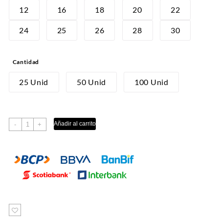
desde
12
16
18
20
22
S/6.00
24
25
26
28
30
hasta
S/80.00
Cantidad
25 Unid
50 Unid
100 Unid
CORRUGADO
Añadir al carrito
-
+
cantidad